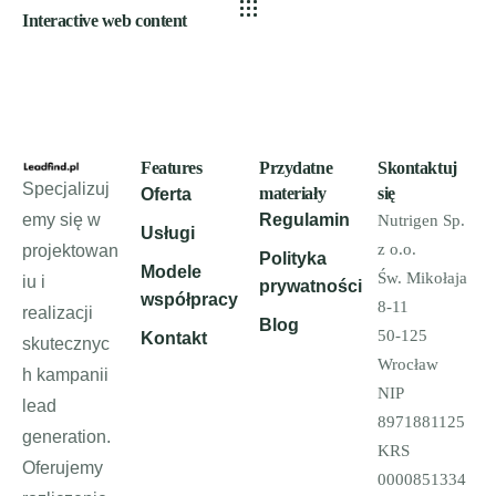
Interactive web content
Features
Przydatne
Skontaktuj
Specjalizuj
materiały
się
Oferta
emy się w
Regulamin
Nutrigen Sp.
Usługi
z o.o.
projektowan
Polityka
Modele
Św. Mikołaja
iu i
prywatności
współpracy
8-11
realizacji
Blog
50-125
Kontakt
skutecznyc
Wrocław
h kampanii
NIP
lead
8971881125
generation.
KRS
Oferujemy
0000851334