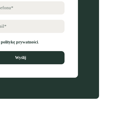
lefonu*
ail*
ę
politykę prywatności
.