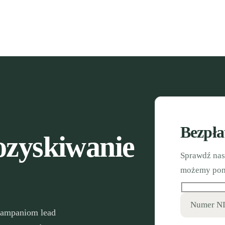
Bezpła
zyskiwanie
Sprawdź nasz
możemy pom
Numer N
kampaniom lead