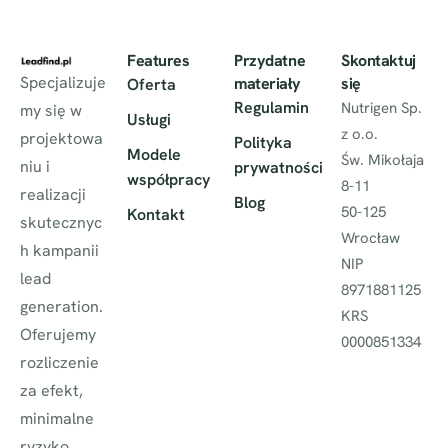
Features
Przydatne
Skontaktuj
Specjalizuje
materiały
się
Oferta
Regulamin
Nutrigen Sp.
my się w
Usługi
z o.o.
projektowa
Polityka
Modele
Św. Mikołaja
niu i
prywatności
współpracy
8-11
realizacji
Blog
50-125
Kontakt
skutecznyc
Wrocław
h kampanii
NIP
lead
8971881125
generation.
KRS
Oferujemy
0000851334
rozliczenie
za efekt,
minimalne
ryzyko